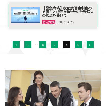
【緊急寄稿】技能実習生制度の
見直しと特定技能2号の分野拡大
の報道を受けて
特定技能
2023.04.28
…
«
1
6
7
9
»
8