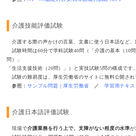
介護技能評価試験
介護する際の声かけの言葉、文書に使う日本語など、
試験時間は60分で学科試験40問（「介護の基本（10
問）」
「生活支援技術（20問）」）と実技試験5問の構成です
試験の難易度は、厚生労働省のサイトに無料公開され
参照：
サンプル問題｜厚生労働省
／
学習用テキス
介護日本語評価試験
現場で
介護業務を行う上で、支障がない程度の水準
が