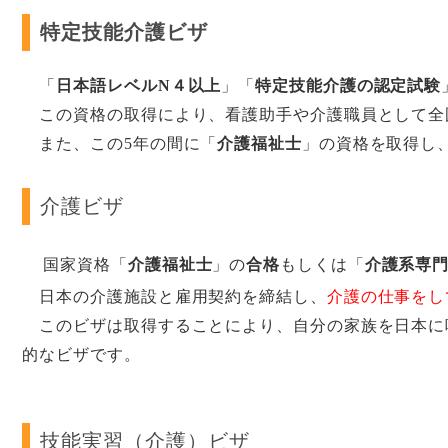
特定技能介護ビザ
「
日本語レベルN４以上
」「
特定技能介護の認定試験
この資格の取得により、看護助手や介護職員として全
また、この5年の間に「
介護福祉士
」の資格を取得し
介護ビザ
国家資格「
介護福祉士
」の
合格
もしくは「
介護系専
日本の介護施設と雇用契約を締結し、
介護の仕事をし
このビザは取得することにより、自分の家族を日本に
的なビザです。
技能実習（介護）ビザ