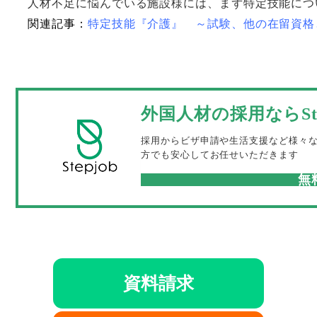
人材不足に悩んでいる施設様には、まず特定技能につ
関連記事：
特定技能『介護』 ～試験、他の在留資格
外国人材の採用ならSte
採用からビザ申請や生活支援など様々
方でも安心してお任せいただきます
無
資料請求