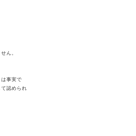
ません。
とは事実で
して認められ