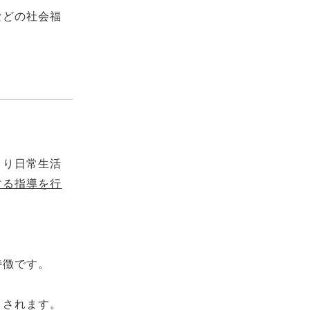
などの社会福
より日常生活
する指導を行
特徴です。
。
とされます。