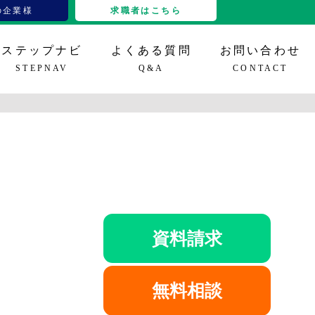
の企業様
求職者はこちら
ステップナビ
よくある質問
お問い合わせ
STEPNAV
Q&A
CONTACT
グイン
IT、その他
立ち情報
特定技能16分野
導入事例
セミナー情報
雇用支援
資料請求
無料相談