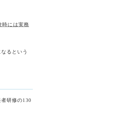
験時には実務
になるという
研修の130