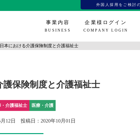
外国人採用をご検討
事業内容
企業様ログイン
BUSINESS
COMPANY LOGIN
日本における介護保険制度と介護福祉士
在留資格
看護師、介護福祉士
メディアコンテンツ
企業様登録
企業様ロ
技人国、
お役
介護保険制度と介護福祉士
師・介護福祉士
医療・介護
5月12日
投稿日：2020年10月01日