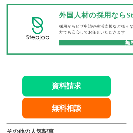
外国人材の採用ならSte
採用からビザ申請や生活支援など様々
方でも安心してお任せいただきます
無
資料請求
無料相談
その他の人気記事