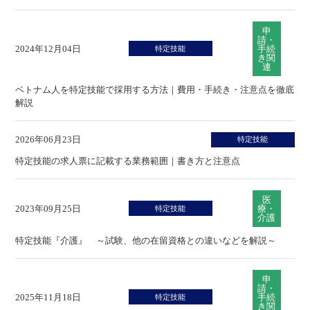
申
請・
2024年12月04日
手続
特定技能
き関
連
ベトナム人を特定技能で採用する方法｜費用・手続き・注意点を徹底
解説
2026年06月23日
特定技能
特定技能の求人票に記載する業務範囲｜書き方と注意点
医
2023年09月25日
療・
特定技能
介護
特定技能『介護』 ～試験、他の在留資格との違いなどを解説～
申
請・
2025年11月18日
手続
特定技能
き関