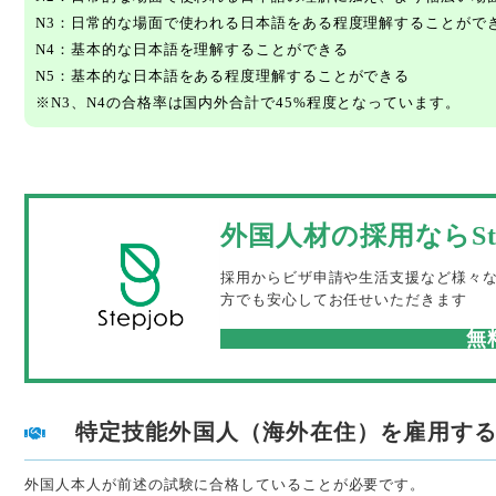
N3：日常的な場面で使われる日本語をある程度理解することがで
N4：基本的な日本語を理解することができる
N5：基本的な日本語をある程度理解することができる
※N3、N4の合格率は国内外合計で45%程度となっています。
外国人材の採用ならSte
採用からビザ申請や生活支援など様々
方でも安心してお任せいただきます
無
特定技能外国人（海外在住）を雇用す
外国人本人が前述の試験に合格していることが必要です。