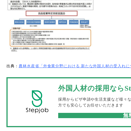
出典：
農林水産省「外⾷業分野における 新たな外国⼈材の受入れに
外国人材の採用ならSte
採用からビザ申請や生活支援など様々
方でも安心してお任せいただきます
無