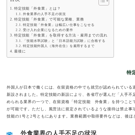
特定技能「外食業」とは？
外食業界の人手不足の状況
特定技能「外食業」で可能な業種、業務
特定技能「外食業」は幅広い仕事をこなせる
受け入れ企業になるための要件
特定技能「外食業」を取得する方法・雇用までの流れ
「技能水準試験」と「日本語能力試験」に合格する
特定技能外国人（海外在住）を雇用するまで
最後に
特
外国人が日本で働くには、在留資格の中でも就労が認められている通
新設されました。特定技能の新設により、各省庁が選んだ「人手不
められる業界の一つで、在留資格「特定技能 外食業」を持つこと
が可能です。ただし、風営法に規定されているような接待は禁止事項
技能の1号と2号ともにあります。業務範囲や取得要件などは、後ほ
外食業界の人手不足の状況