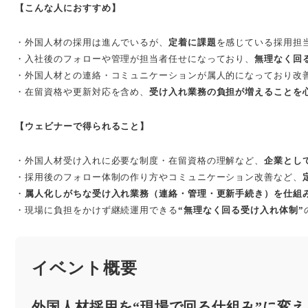
【こんな人におすすめ】
・外国人材の採用は進んでいるが、
定着に課題
を感じている採用担
・入社後のフォローや管理が担当者任せになっており、
無理なく回
・外国人材との連絡・コミュニケーションが属人的になっており改
・在留資格や更新対応を含め、
受け入れ業務の負担が増えることを
【ウェビナーで得られること】
・外国人材受け入れに必要な制度・在留資格の理解など、
企業とし
・採用後のフォロー体制の作り方やコミュニケーション改善など、
・
属人化しがちな受け入れ業務（連絡・管理・更新手続き）を仕組
・現場に負担をかけず継続運用できる
“無理なく回る受け入れ体制”
イベント概要
外国人材採用を“現場で回る仕組み”に変え