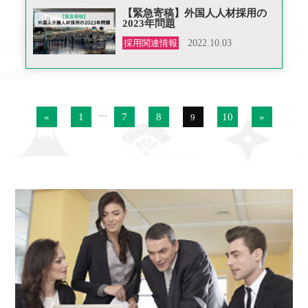
【緊急寄稿】外国人人材採用の
2023年問題
採用関連情報
2022.10.03
…
«
1
7
8
10
»
9