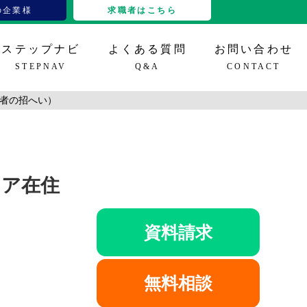
の企業様
求職者はこちら
ステップナビ
よくある質問
お問い合わせ
STEPNAV
Q&A
CONTACT
者の招へい）
グイン
IT、その他
立ち情報
特定技能16分野
導入事例
セミナー情報
雇用支援
シア在住
資料請求
無料相談