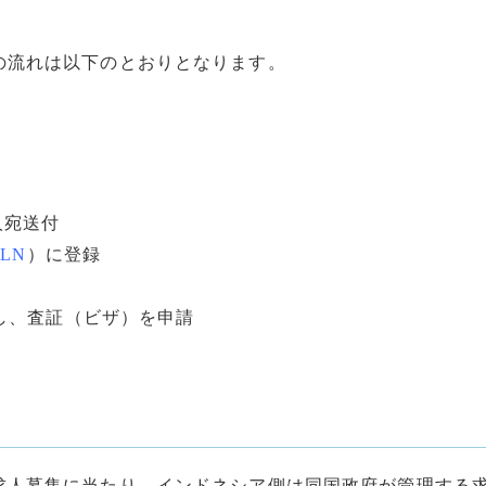
の流れは以下のとおりとなります。
人宛送付
KLN
）に登録
出し、査証（ビザ）を申請
求人募集に当たり，インドネシア側は同国政府が管理する