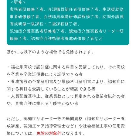
＜研修＞
実務者研修修了者、介護職員初任者研修修了者、生活援助従
事者研修修了者、介護職員基礎研修課程修了者、訪問介護員
養成研修一級課程・二級課程修了者、
認知症介護実践者研修修了者、認知症介護実践者リーダー研
修修了者、認知症介護指導者養成研修修了者など
ほかにも以下のような場合でも免除されます。
・福祉系高校で認知症に関する科目を受講しており、その高校
を卒業を卒業証明書により証明できる者
・養成施設の卒業証明書及び履修科目証明書により、認知症に
関する科目を受講していることが確認できる者
・人員配置基準上、従業員数として算定される従業者以外の者
や、直接介護に携わる可能性がない者
ただし、認知症サポーター等の民間資格（認知症サポーター養
成講座、認知症ケア指導管理士など）や社会福祉主事の任用資
格については、
免除の対象外
となります。