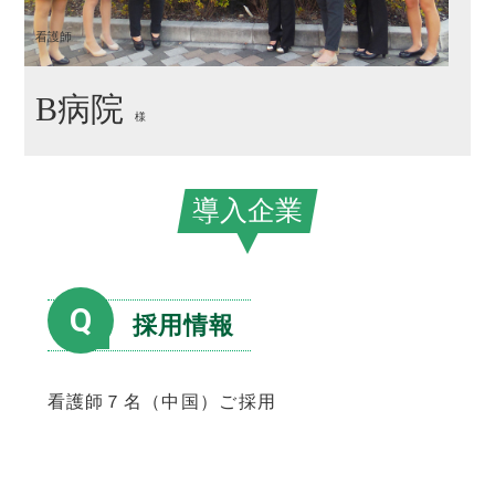
看護師
B病院
様
導入企業
Q
採用情報
看護師７名（中国）ご採用