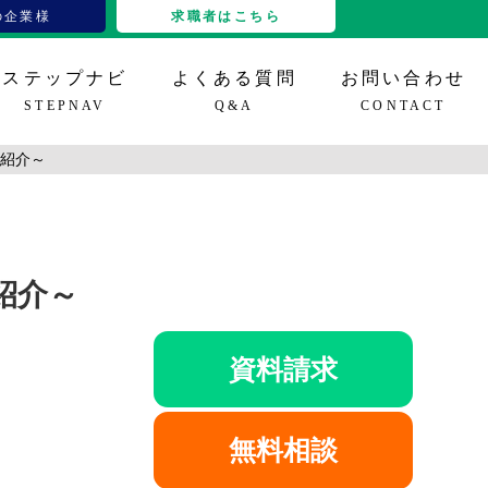
の企業様
求職者はこちら
ステップナビ
よくある質問
お問い合わせ
STEPNAV
Q&A
CONTACT
材紹介～
グイン
IT、その他
立ち情報
特定技能16分野
導入事例
セミナー情報
雇用支援
紹介～
資料請求
無料相談