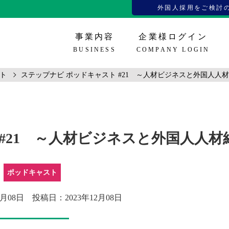
外国人採用をご検討
事業内容
企業様ログイン
BUSINESS
COMPANY LOGIN
ト
ステップナビ ポッドキャスト #21 ～人材ビジネスと外国人人
在留資格
看護師、介護福祉士
メディアコンテンツ
企業様登録
企業様ロ
技人国、
お役
#21 ～人材ビジネスと外国人人材
ポッドキャスト
月08日
投稿日：2023年12月08日