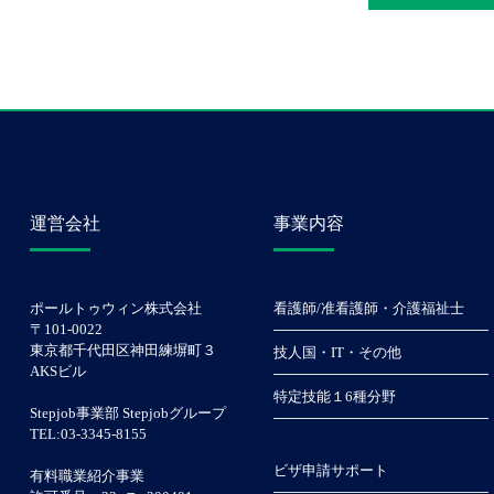
運営会社
事業内容
ポールトゥウィン株式会社
看護師/准看護師・介護福祉士
〒101-0022
東京都千代田区神田練塀町３
技人国・IT・その他
AKSビル
特定技能１6種分野
Stepjob事業部 Stepjobグループ
TEL:03-3345-8155
ビザ申請サポート
有料職業紹介事業