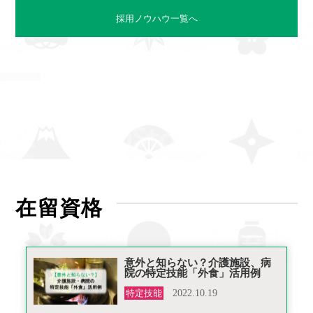
採用ノウハウ一覧へ
在留資格
意外と知らない？介護施設、病
院の特定技能「外食」活用例
特定技能
2022.10.19