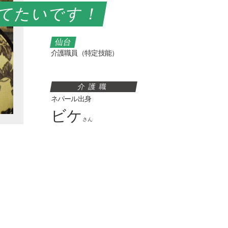
てたいです！
仙台
介護職員（特定技能）
介護職
ネパール出身
ビケ
さん