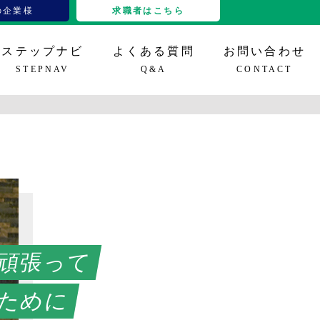
の企業様
求職者はこちら
ステップナビ
よくある質問
お問い合わせ
STEPNAV
Q&A
CONTACT
グイン
IT、その他
立ち情報
特定技能16分野
導入事例
セミナー情報
雇用支援
頑張って
ために