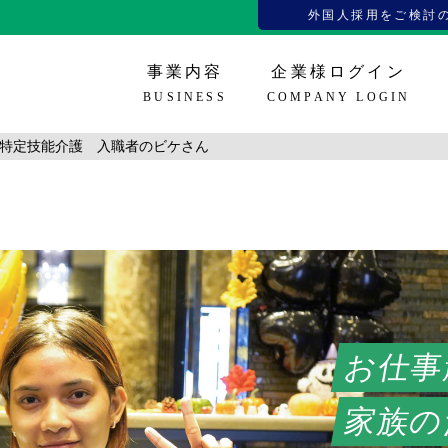
外国人採用をご検討
事業内容
企業様ログイン
BUSINESS
COMPANY LOGIN
特定技能介護 入職者のビケさん
在留資格
看護師、介護福祉士
メディアコンテンツ
企業様登録
企業様ロ
技人国、
お役
お仕事
家族の